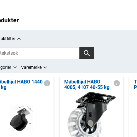
odukter
uktfilter
gorier
Varemerke
belhjul HABO 1440
Møbelhjul HABO
T
 kg
4005, 4107 40-55 kg
P