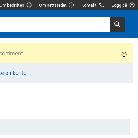
Om bedriften
Om nettstedet
Kontakt
Logg på
 sortiment.
te en konto