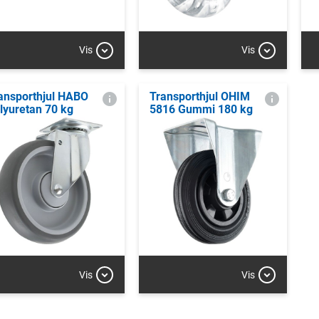
Vis
Vis
ansporthjul HABO
Transporthjul OHIM
lyuretan 70 kg
5816 Gummi 180 kg
Vis
Vis