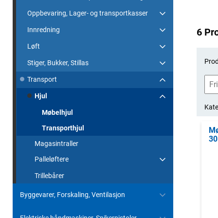
Oppbevaring, Lager- og transportkasser
Innredning
6 Pr
Løft
Prod
Stiger, Bukker, Stillas
Transport
Hjul
Kate
Møbelhjul
Transporthjul
Mø
30
Magasintraller
Palleløftere
Trillebårer
Byggevarer, Forskaling, Ventilasjon