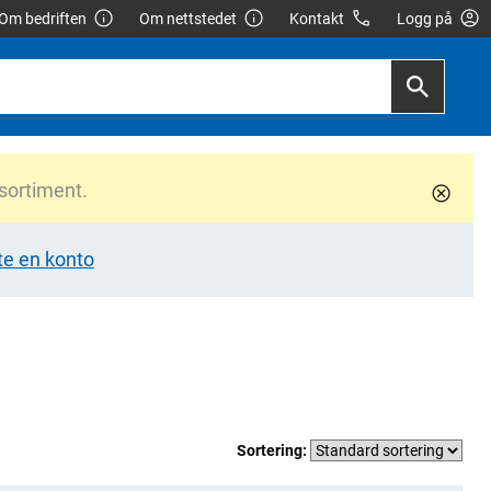
Om bedriften
Om nettstedet
Kontakt
Logg på
 sortiment.
te en konto
Sortering: