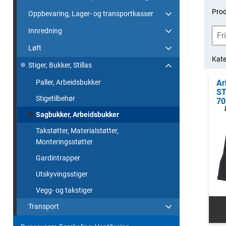
Prod
Oppbevaring, Lager- og transportkasser
Innredning
Løft
Kate
Stiger, Bukker, Stillas
Paller, Arbeidsbukker
Ar
ST
Stigetilbehør
70
Sagbukker, Arbeidsbukker
Takstøtter, Materialstøtter,
Monteringsstøtter
Gardintrapper
Utskyvingsstiger
Vegg- og takstiger
Transport