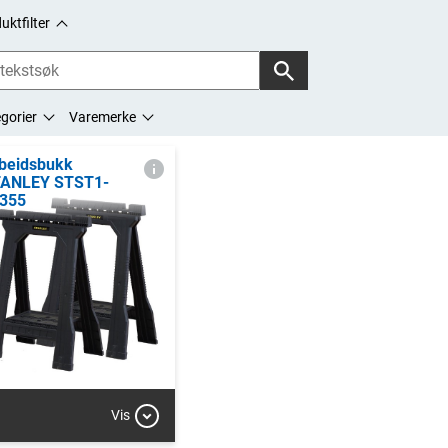
uktfilter
gorier
Varemerke
beidsbukk
ANLEY STST1-
355
Vis