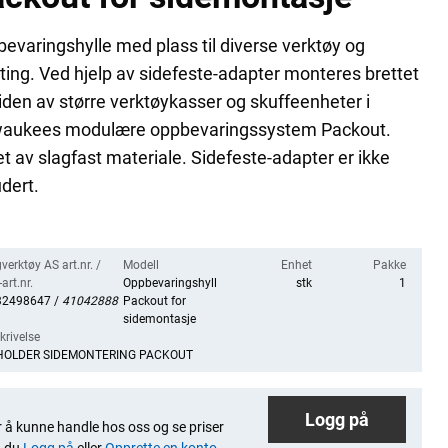
evaringshylle med plass til diverse verktøy og
ing. Ved hjelp av sidefeste-adapter monteres brettet
iden av større verktøykasser og skuffeenheter i
waukees modulære oppbevaringssystem Packout.
t av slagfast materiale. Sidefeste-adapter er ikke
udert.
verktøy AS art.nr. /
Modell
Enhet
Pakke
art.nr.
Oppbevaringshylle
stk
1
32498647 /
41042888
Packout for
sidemontasje
krivelse
HOLDER SIDEMONTERING PACKOUT
Logg på
 å kunne handle hos oss og se priser
 du
Logg på
eller
Opprette en konto