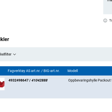
Ti
ikler
kelfilter
Fagverktøy AS art.nr. / BIG-art.nr.
Modell
4932498647 /
41042888
Oppbevaringshylle Packout 