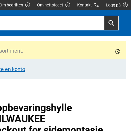
Om bedriften
Om nettstedet
Kontakt
Logg på
 sortiment.
te en konto
pbevaringshylle
ILWAUKEE
ckout for sidemontasje