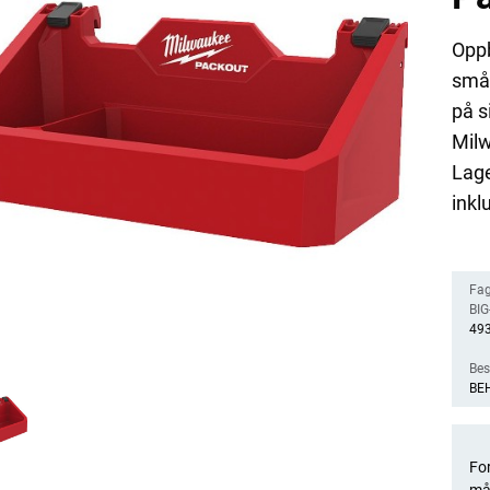
Oppb
småt
på s
Mil
Lage
inkl
Fag
BIG-
49
Bes
BE
For
må