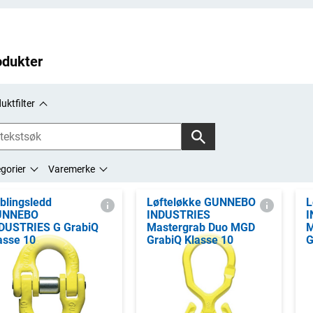
odukter
uktfilter
gorier
Varemerke
blingsledd
Løfteløkke GUNNEBO
L
UNNEBO
INDUSTRIES
I
DUSTRIES G GrabiQ
Mastergrab Duo MGD
M
asse 10
GrabiQ Klasse 10
G