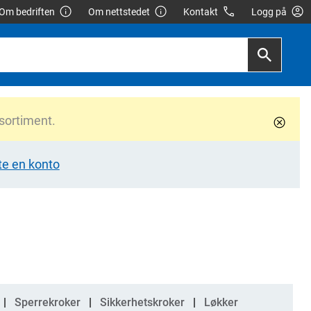
Om bedriften
Om nettstedet
Kontakt
Logg på
 sortiment.
te en konto
Sperrekroker
Sikkerhetskroker
Løkker