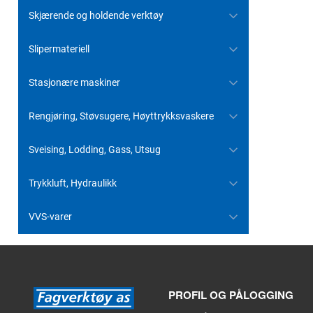
Skjærende og holdende verktøy
Slipermateriell
Stasjonære maskiner
Rengjøring, Støvsugere, Høyttrykksvaskere
Sveising, Lodding, Gass, Utsug
Trykkluft, Hydraulikk
VVS-varer
PROFIL OG PÅLOGGING