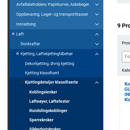
Avfallsbeholdere, Papirkurver, Askebeger
Oppbevaring, Lager- og transportkasser
Innredning
9 Pr
Løft
Prod
Donkrafter
Kjetting, Løftekjettingtilbehør
Dekorkjetting, Øvrig kjetting
Kate
Kjetting klassifisert
Kjettingdetaljer klassifiserte
Ko
G
Koblingslenker
IN
Kl
Løfteøyer, Løftefester
Rundslingskoblinger
Sperrekroker
Sikkerhetskroker