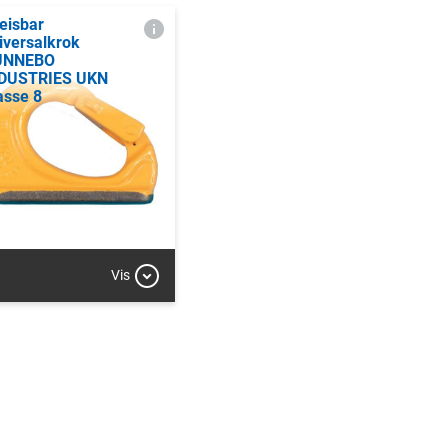
eisbar
iversalkrok
UNNEBO
DUSTRIES UKN
asse 8
Vis