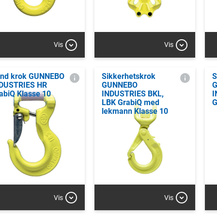
Vis
Vis
nd krok GUNNEBO
Sikkerhetskrok
S
DUSTRIES HR
GUNNEBO
abiQ Klasse 10
INDUSTRIES BKL,
I
LBK GrabiQ med
G
lekmann Klasse 10
Vis
Vis