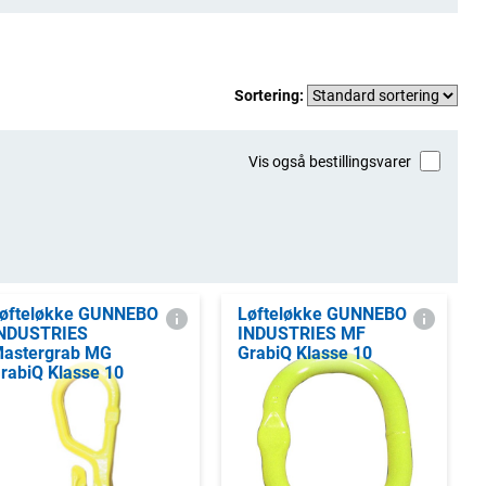
Sortering:
Vis også bestillingsvarer
øfteløkke GUNNEBO
Løfteløkke GUNNEBO
NDUSTRIES
INDUSTRIES MF
astergrab MG
GrabiQ Klasse 10
rabiQ Klasse 10